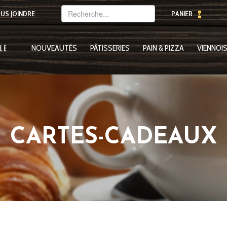
Mot(s)-
US JOINDRE
PANIER
0
clé(s)
NOUVEAUTÉS
PÂTISSERIES
PAIN & PIZZA
VIENNOIS
CARTES-CADEAUX