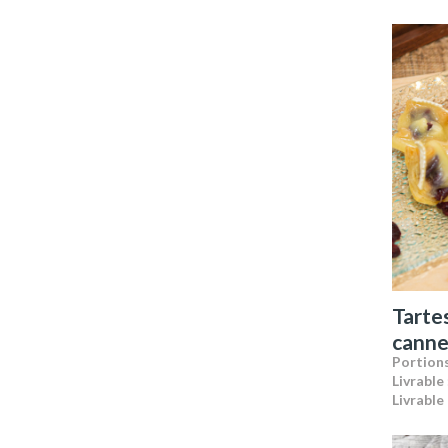
Tartes
canne
Portions
Livrable 
Livrable 