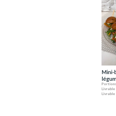
Mini-
légu
Portions
Livrable 
Livrable 