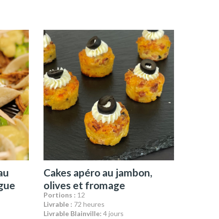
au
Cakes apéro au jambon,
ngue
olives et fromage
Portions :
12
Livrable :
72 heures
Livrable Blainville:
4 jours