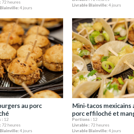
:
72 heures
Livrable Blainville:
4 jours
Blainville:
4 jours
burgers au porc
Mini-tacos mexicains 
oché
porc effiloché et ma
 :
12
Portions :
12
:
72 heures
Livrable :
72 heures
Blainville:
4 jours
Livrable Blainville:
4 jours