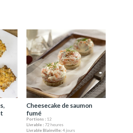
s,
Cheesecake de saumon
t
fumé
Portions :
12
Livrable :
72 heures
Livrable Blainville:
4 jours