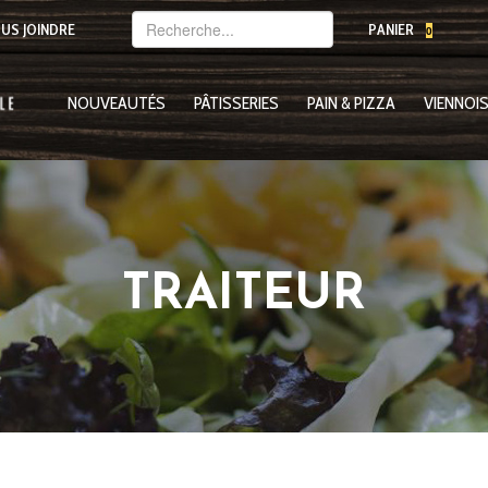
Mot(s)-
US JOINDRE
PANIER
0
clé(s)
NOUVEAUTÉS
PÂTISSERIES
PAIN & PIZZA
VIENNOIS
TRAITEUR