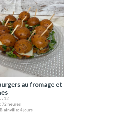
burgers au fromage et
mes
 :
12
:
72 heures
Blainville:
4 jours