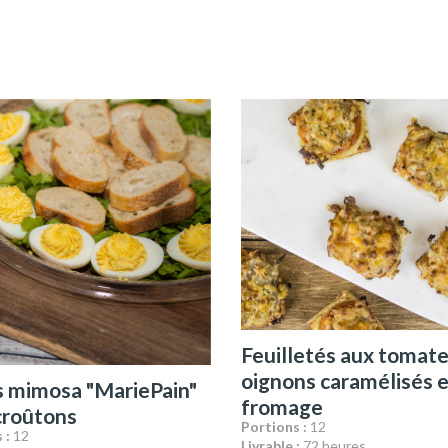
Feuilletés aux tomate
oignons caramélisés e
 mimosa "MariePain"
fromage
croûtons
Portions :
12
 :
12
Livrable :
72 heures