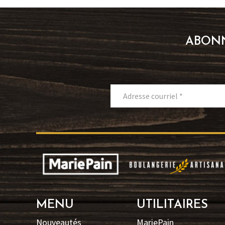
ABONN
MENU
UTILITAIRES
Nouveautés
MariePain