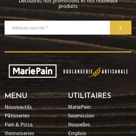
Découvrez nos promotions et nos nouveaux
produits
>
MENU
UTILITAIRES
Nouveautés
MariePain
Pâtisseries
Soumission
Pain & Pizza
Nouvelles
Viennoiseries
Emplois