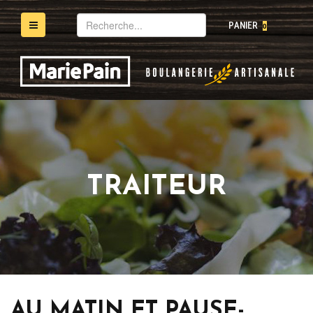
Mot(s)-
PANIER
0
clé(s)
TRAITEUR
AU MATIN ET PAUSE-