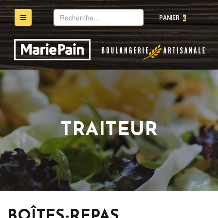
Mot(s)-
PANIER
0
clé(s)
TRAITEUR
BOÎTES-REPAS