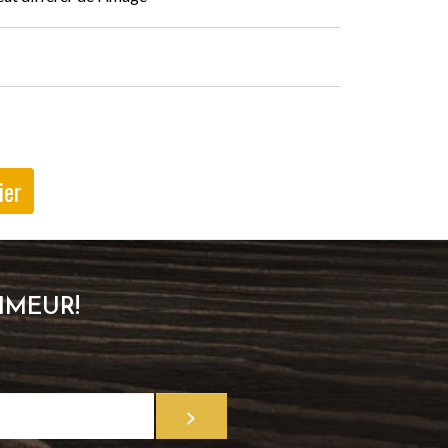
IMEUR!
>