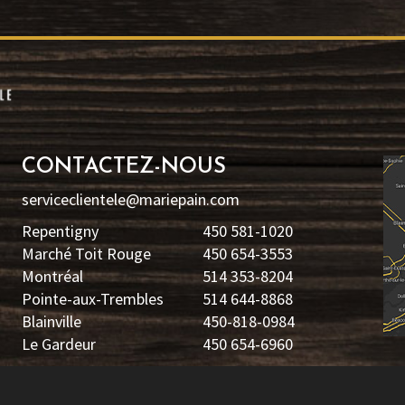
CONTACTEZ-NOUS
serviceclientele@mariepain.com
Repentigny
450 581-1020
Marché Toit Rouge
450 654-3553
Montréal
514 353-8204
Pointe-aux-Trembles
514 644-8868
Blainville
450-818-0984
Le Gardeur
450 654-6960