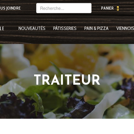
Mot(s)-
US JOINDRE
PANIER
0
clé(s)
NOUVEAUTÉS
PÂTISSERIES
PAIN & PIZZA
VIENNOIS
TRAITEUR